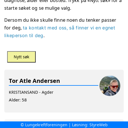
diagnose, alder eller bosted. Trykk på «Nytt søk» for å
starte søket og se mulige valg.
Dersom du ikke skulle finne noen du tenker passer
for deg,
ta kontakt med oss, så finner vi en egnet
.
likeperson til deg
Nytt søk
Tor Atle Andersen
KRISTIANSAND
- Agder
Alder:
58
© Lungekreftforeningen | Løsning:
StyreWeb